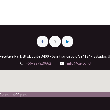
xecutive Park Blvd, Suite 3400 • San Francisco CA 94134 • Estados 
+56-227919662
info@caxtor.cl
0 a.m. – 4:00 p.m.